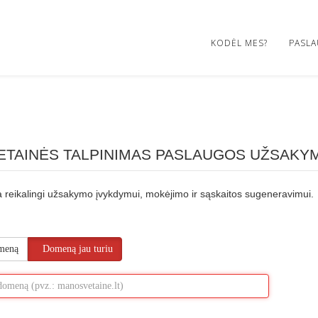
KODĖL MES?
PASL
ETAINĖS TALPINIMAS PASLAUGOS UŽSAKY
 reikalingi užsakymo įvykdymui, mokėjimo ir sąskaitos sugeneravimui.
omeną
Domeną jau turiu