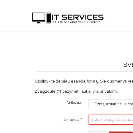
SV
Užpildykite žemiau esančią formą. Šie duomenys yra
Žvaigždute (*) pažymėti laukai yra privalomi.
Veiksmas
Užregistruoti naują d
Domenas
*