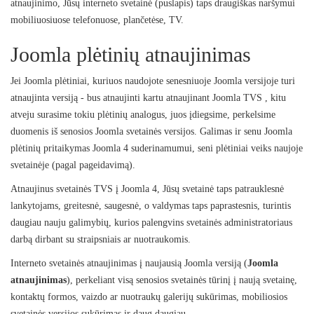
atnaujinimo, Jūsų interneto svetainė (puslapis) taps draugiškas naršymui
mobiliuosiuose telefonuose, plančetėse, TV.
Joomla plėtinių atnaujinimas
Jei Joomla plėtiniai, kuriuos naudojote senesniuoje Joomla versijoje turi
atnaujinta versiją - bus atnaujinti kartu atnaujinant Joomla TVS , kitu
atveju surasime tokiu plėtinių analogus, juos įdiegsime, perkelsime
duomenis iš senosios Joomla svetainės versijos. Galimas ir senu Joomla
plėtinių pritaikymas Joomla 4 suderinamumui, seni plėtiniai veiks naujoje
svetainėje (pagal pageidavimą).
Atnaujinus svetainės TVS į Joomla 4, Jūsų svetainė taps patrauklesnė
lankytojams, greitesnė, saugesnė, o valdymas taps paprastesnis, turintis
daugiau nauju galimybių, kurios palengvins svetainės administratoriaus
darbą dirbant su straipsniais ar nuotraukomis.
Interneto svetainės atnaujinimas į naujausią Joomla versiją (
Joomla
atnaujinimas
), perkeliant visą senosios svetainės tūrinį į naują svetainę,
kontaktų formos, vaizdo ar nuotraukų galerijų sukūrimas, mobiliosios
svetainės versijos sukūrimas ir daug daugiau.