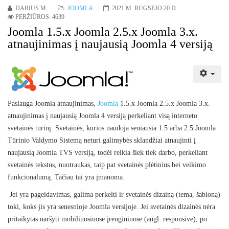
DARIUS M.
JOOMLA
2021 M. RUGSĖJO 20 D.
PERŽIŪROS: 4639
Joomla 1.5.x Joomla 2.5.x Joomla 3.x.
atnaujinimas į naujausią Joomla 4 versiją
Paslauga Joomla atnaujinimas,
Joomla
1.5.x Joomla 2.5.x Joomla 3.x.
atnaujinimas į naujausią Joomla 4 versiją perkeliant visą interneto
svetainės tūrinį. Svetainės, kurios naudoja seniausia 1.5 arba 2.5 Joomla
Tūrinio Valdymo Sistemą neturi galimybės sklandžiai atnaujinti į
naujausią Joomla TVS versiją, todėl reikia šiek tiek darbo, perkeliant
svetainės tekstus, nuotraukas, taip pat svetainės plėtinius bei veikimo
funkcionalumą. Tačiau tai yra įmanoma.
Jei yra pageidavimas, galima perkelti ir svetainės dizainą (tema, šabloną)
toki, koks jis yra senesnioje Joomla versijoje. Jei svetainės dizainės nėra
pritaikytas naršyti mobiliuosiuose įrenginiuose (angl. responsive), po