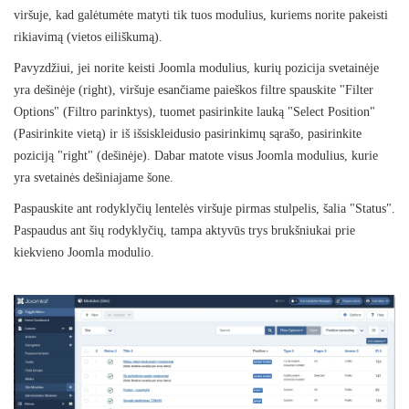
viršuje, kad galėtumėte matyti tik tuos modulius, kuriems norite pakeisti
rikiavimą (vietos eiliškumą).
Pavyzdžiui, jei norite keisti Joomla modulius, kurių pozicija svetainėje
yra dešinėje (right), viršuje esančiame paieškos filtre spauskite "Filter
Options" (Filtro parinktys), tuomet pasirinkite lauką "Select Position"
(Pasirinkite vietą) ir iš išsiskleidusio pasirinkimų sąrašo, pasirinkite
poziciją "right" (dešinėje). Dabar matote visus Joomla modulius, kurie
yra svetainės dešiniajame šone.
Paspauskite ant rodyklyčių lentelės viršuje pirmas stulpelis, šalia "Status".
Paspaudus ant šių rodyklyčių, tampa aktyvūs trys brukšniukai prie
kiekvieno Joomla modulio.