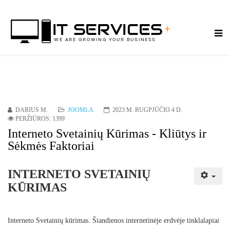
DARIUS M.
JOOMLA
2023 M. RUGPJŪČIO 4 D.
PERŽIŪROS: 1399
Interneto Svetainių Kūrimas - Kliūtys ir
Sėkmės Faktoriai
INTERNETO SVETAINIŲ
KŪRIMAS
Interneto Svetainių kūrimas. Šiandienos internetinėje erdvėje tinklalapiai