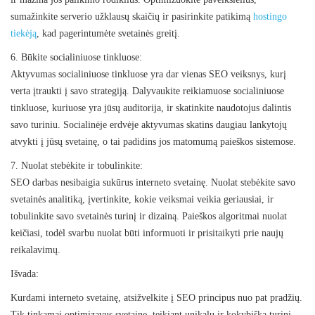
sumažinkite serverio užklausų skaičių ir pasirinkite patikimą
hostingo
tiekėją
, kad pagerintumėte svetainės greitį.
6. Būkite socialiniuose tinkluose:
Aktyvumas socialiniuose tinkluose yra dar vienas SEO veiksnys, kurį
verta įtraukti į savo strategiją. Dalyvaukite reikiamuose socialiniuose
tinkluose, kuriuose yra jūsų auditorija, ir skatinkite naudotojus dalintis
savo turiniu. Socialinėje erdvėje aktyvumas skatins daugiau lankytojų
atvykti į jūsų svetainę, o tai padidins jos matomumą paieškos sistemose.
7. Nuolat stebėkite ir tobulinkite:
SEO darbas nesibaigia sukūrus interneto svetainę. Nuolat stebėkite savo
svetainės analitiką, įvertinkite, kokie veiksmai veikia geriausiai, ir
tobulinkite savo svetainės turinį ir dizainą. Paieškos algoritmai nuolat
keičiasi, todėl svarbu nuolat būti informuoti ir prisitaikyti prie naujų
reikalavimų.
Išvada:
Kurdami interneto svetainę, atsižvelkite į SEO principus nuo pat pradžių.
Tik tinkamai optimizavus svetainę, teikiant unikalų ir kokybišką turinį