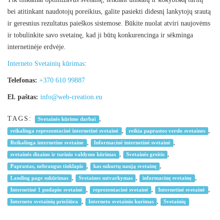
bei atitinkant naudotojų poreikius, galite pasiekti didesnį lankytojų srautą
ir geresnius rezultatus paieškos sistemose. Būkite nuolat atviri naujovėms
ir tobulinkite savo svetainę, kad ji būtų konkurencinga ir sėkminga
internetinėje erdvėje.
Interneto Svetainių kūrimas
:
Telefonas:
+370 610 99887
El. paštas:
info@web-creation.eu
TAGS:
,
Svetainės kūrimo darbai
,
,
reikalinga reprezentacinė internetinė svetainė
reikia paprastos verslo svetaines
,
,
Reikalinga internetine svetaine
Informacinė internetinė svetainė
,
,
svetainės dizaino ir turinio valdymo kūrimas
Svetainės greitis
,
,
Paprastas, nebrangus tinklapis
kas sukurtų naują svetainę
,
,
,
Landing page sukūrimas
Svetaines sutvarkymas
informacinę svetainę
,
,
,
Internetinė 1 puslapio svetainė
reprezentacinė svetainė
Internetinė svetainė
,
,
Interneto svetainių priežiūra
Interneto svetainiu kurimas
Svetainių