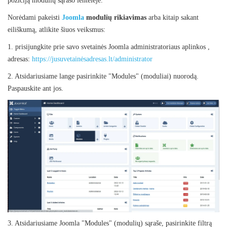
poziciją modulių sąrašo lentelėje.
Norėdami pakeisti
Joomla
modulių rikiavimas
arba kitaip sakant
eiliškumą, atlikite šiuos veiksmus:
1. prisijungkite prie savo svetainės Joomla administratoriaus aplinkos ,
adresas:
https://jusuvetainėsadresas.lt/administrator
2. Atsidariusiame lange pasirinkite "Modules" (moduliai) nuorodą.
Paspauskite ant jos.
3. Atsidariusiame Joomla "Modules" (modulių) sąraše, pasirinkite filtrą