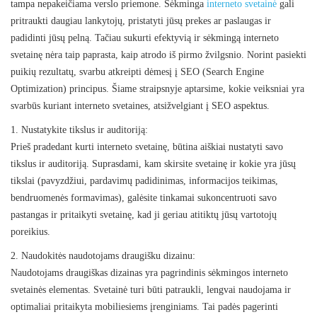
tampa nepakeičiama verslo priemone. Sėkminga
interneto svetainė
gali
pritraukti daugiau lankytojų, pristatyti jūsų prekes ar paslaugas ir
padidinti jūsų pelną. Tačiau sukurti efektyvią ir sėkmingą interneto
svetainę nėra taip paprasta, kaip atrodo iš pirmo žvilgsnio. Norint pasiekti
puikių rezultatų, svarbu atkreipti dėmesį į SEO (Search Engine
Optimization) principus. Šiame straipsnyje aptarsime, kokie veiksniai yra
svarbūs kuriant interneto svetaines, atsižvelgiant į SEO aspektus.
1. Nustatykite tikslus ir auditoriją:
Prieš pradedant kurti interneto svetainę, būtina aiškiai nustatyti savo
tikslus ir auditoriją. Suprasdami, kam skirsite svetainę ir kokie yra jūsų
tikslai (pavyzdžiui, pardavimų padidinimas, informacijos teikimas,
bendruomenės formavimas), galėsite tinkamai sukoncentruoti savo
pastangas ir pritaikyti svetainę, kad ji geriau atitiktų jūsų vartotojų
poreikius.
2. Naudokitės naudotojams draugišku dizainu:
Naudotojams draugiškas dizainas yra pagrindinis sėkmingos interneto
svetainės elementas. Svetainė turi būti patraukli, lengvai naudojama ir
optimaliai pritaikyta mobiliesiems įrenginiams. Tai padės pagerinti