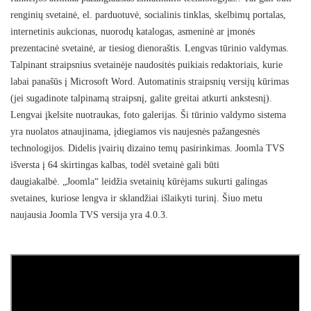
renginių svetainė, el. parduotuvė, socialinis tinklas, skelbimų portalas,
internetinis aukcionas, nuorodų katalogas, asmeninė ar įmonės
prezentacinė svetainė, ar tiesiog dienoraštis. Lengvas tūrinio valdymas.
Talpinant straipsnius svetainėje naudositės puikiais redaktoriais, kurie
labai panašūs į Microsoft Word. Automatinis straipsnių versijų kūrimas
(jei sugadinote talpinamą straipsnį, galite greitai atkurti ankstesnį).
Lengvai įkelsite nuotraukas, foto galerijas. Ši tūrinio valdymo sistema
yra nuolatos atnaujinama, įdiegiamos vis naujesnės pažangesnės
technologijos. Didelis įvairių dizaino temų pasirinkimas. Joomla TVS
išversta į 64 skirtingas kalbas, todėl svetainė gali būti
daugiakalbė. „Joomla“ leidžia svetainių kūrėjams sukurti galingas
svetaines, kuriose lengva ir sklandžiai išlaikyti turinį. Šiuo metu
naujausia Joomla TVS versija yra 4.0.3.