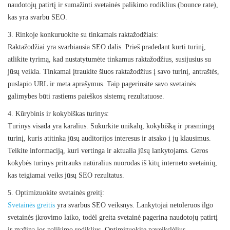
naudotojų patirtį ir sumažinti svetainės palikimo rodiklius (bounce rate),
kas yra svarbu SEO.
3. Rinkoje konkuruokite su tinkamais raktažodžiais:
Raktažodžiai yra svarbiausia SEO dalis. Prieš pradedant kurti turinį,
atlikite tyrimą, kad nustatytumėte tinkamus raktažodžius, susijusius su
jūsų veikla. Tinkamai įtraukite šiuos raktažodžius į savo turinį, antraštės,
puslapio URL ir meta aprašymus. Taip pagerinsite savo svetainės
galimybes būti rastiems paieškos sistemų rezultatuose.
4. Kūrybinis ir kokybiškas turinys:
Turinys visada yra karalius. Sukurkite unikalų, kokybišką ir prasmingą
turinį, kuris atitinka jūsų auditorijos interesus ir atsako į jų klausimus.
Teikite informaciją, kuri vertinga ir aktualia jūsų lankytojams. Geros
kokybės turinys pritrauks natūralius nuorodas iš kitų interneto svetainių,
kas teigiamai veiks jūsų SEO rezultatus.
5. Optimizuokite svetainės greitį:
Svetainės greitis
yra svarbus SEO veiksnys. Lankytojai netoleruos ilgo
svetainės įkrovimo laiko, todėl greita svetainė pagerina naudotojų patirtį
ir mažina jos palikimo rodiklius. Optimizuokite paveikslėlius,