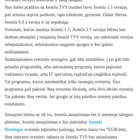
Nuo darbo pradžios su Joomla TVS (tuomet buvo Joomla 1.5 versija),
pati sistema stipriai pasikeitė, tapo tobulesnė, greitesnė. Dabar išleista
Joomla 4.0.x versija ir tai nepabaiga.
Svetaines, kurios naudoja Joomla 1.5, Joomla 2.5 versijas būtina kuo
skubiau atnaujinti į naujausią Joomla TVS versiją, nes ankstesnės versijos
nebepalaikomos, nebetaisomos saugumo spragos ir kiti galimi
nesklandumai.
Neatnaujinamos svetainės nesaugios, gali būti nestabilios, į jas gali būti
įsilaužta programišių, arba automatinių programų, kurios paprastai
vadinamos virusais, arba IT specialistų exploid'ais (angliškai exploid).
Tai programos, kurios automatiškai ieško nesaugių svetainių. Šios
programos gali pakeisti Jūsų svetainės išvaizdą, arba išvis ištrinti svetainę.
Tai pakenks Jūsų verslui, bei google ar kitų paieškos sistemų paieškos
rezultatams.
Atnaujinti būtina ne tik tvs, Joomla atnaujinimas bet ir sistemoje idiegtus
plėtinius, Joomla atnaujinimas o štai pasirinkus
Joomla
Hostingas
svetainės talpinimo paslaugą, kurios kaina vos 7EUR/mėn,
Jūsų interneto svetainė, sukurta su Joomla TVS bus atnaujinama