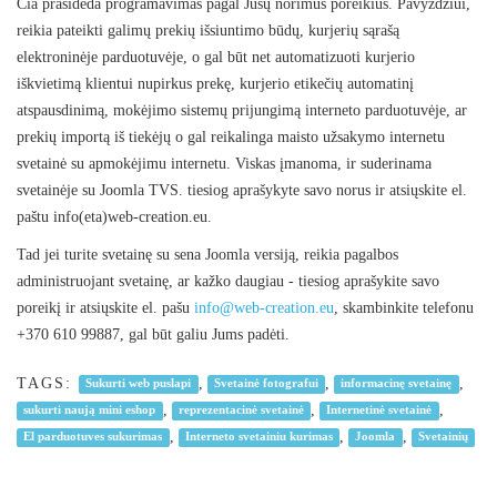
Čia prasideda programavimas pagal Jūsų norimus poreikius. Pavyzdžiui,
reikia pateikti galimų prekių išsiuntimo būdų, kurjerių sąrašą
elektroninėje parduotuvėje, o gal būt net automatizuoti kurjerio
iškvietimą klientui nupirkus prekę, kurjerio etikečių automatinį
atspausdinimą, mokėjimo sistemų prijungimą interneto parduotuvėje, ar
prekių importą iš tiekėjų o gal reikalinga maisto užsakymo internetu
svetainė su apmokėjimu internetu. Viskas įmanoma, ir suderinama
svetainėje su Joomla TVS. tiesiog aprašykyte savo norus ir atsiųskite el.
paštu info(eta)web-creation.eu.
Tad jei turite svetainę su sena Joomla versiją, reikia pagalbos
administruojant svetainę, ar kažko daugiau - tiesiog aprašykite savo
poreikį ir atsiųskite el. pašu
info@web-creation.eu
, skambinkite telefonu
+370 610 99887, gal būt galiu Jums padėti.
TAGS:
,
,
,
Sukurti web puslapi
Svetainė fotografui
informacinę svetainę
,
,
,
sukurti naują mini eshop
reprezentacinė svetainė
Internetinė svetainė
,
,
,
El parduotuves sukurimas
Interneto svetainiu kurimas
Joomla
Svetainių