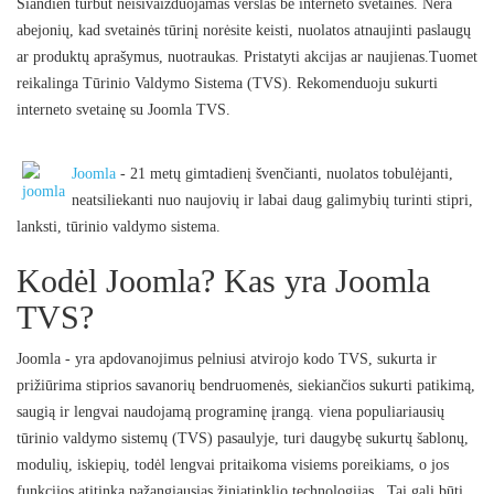
Šiandien turbūt neisivaizduojamas verslas be interneto svetainės. Nėra
abejonių, kad svetainės tūrinį norėsite keisti, nuolatos atnaujinti paslaugų
ar produktų aprašymus, nuotraukas. Pristatyti akcijas ar naujienas.Tuomet
reikalinga Tūrinio Valdymo Sistema (TVS). Rekomenduoju sukurti
interneto svetainę su Joomla TVS.
Joomla
- 21 metų gimtadienį švenčianti, nuolatos tobulėjanti,
neatsiliekanti nuo naujovių ir labai daug galimybių turinti stipri,
lanksti, tūrinio valdymo sistema.
Kodėl Joomla? Kas yra Joomla
TVS?
Joomla - yra apdovanojimus pelniusi atvirojo kodo TVS, sukurta ir
prižiūrima stiprios savanorių bendruomenės, siekiančios sukurti patikimą,
saugią ir lengvai naudojamą programinę įrangą. viena populiariausių
tūrinio valdymo sistemų (TVS) pasaulyje, turi daugybę sukurtų šablonų,
modulių, iskiepių, todėl lengvai pritaikoma visiems poreikiams, o jos
funkcijos atitinka pažangiausias žiniatinklio technologijas.. Tai gali būti