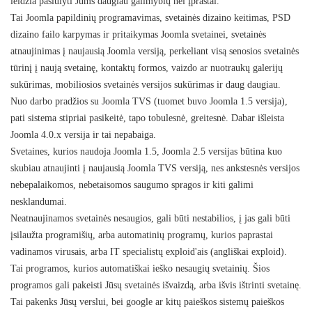
leidžia pasiūlyti Jums daugiau galimybių nei įprastai.
Tai Joomla papildinių programavimas, svetainės dizaino keitimas, PSD
dizaino failo karpymas ir pritaikymas Joomla svetainei, svetainės
atnaujinimas į naujausią Joomla versiją, perkeliant visą senosios svetainės
tūrinį į naują svetainę, kontaktų formos, vaizdo ar nuotraukų galerijų
sukūrimas, mobiliosios svetainės versijos sukūrimas ir daug daugiau.
Nuo darbo pradžios su Joomla TVS (tuomet buvo Joomla 1.5 versija),
pati sistema stipriai pasikeitė, tapo tobulesnė, greitesnė. Dabar išleista
Joomla 4.0.x versija ir tai nepabaiga.
Svetaines, kurios naudoja Joomla 1.5, Joomla 2.5 versijas būtina kuo
skubiau atnaujinti į naujausią Joomla TVS versiją, nes ankstesnės versijos
nebepalaikomos, nebetaisomos saugumo spragos ir kiti galimi
nesklandumai.
Neatnaujinamos svetainės nesaugios, gali būti nestabilios, į jas gali būti
įsilaužta programišių, arba automatinių programų, kurios paprastai
vadinamos virusais, arba IT specialistų exploid'ais (angliškai exploid).
Tai programos, kurios automatiškai ieško nesaugių svetainių. Šios
programos gali pakeisti Jūsų svetainės išvaizdą, arba išvis ištrinti svetainę.
Tai pakenks Jūsų verslui, bei google ar kitų paieškos sistemų paieškos