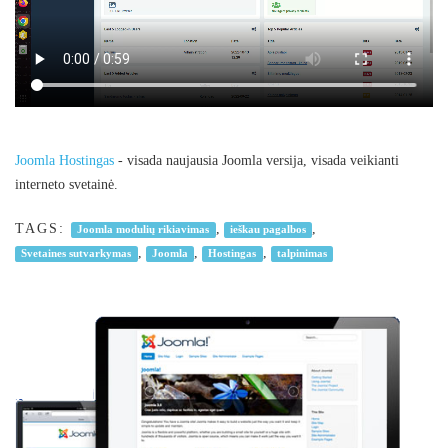
Joomla Hostingas
- visada naujausia Joomla versija, visada veikianti
interneto svetainė.
TAGS:
,
,
Joomla modulių rikiavimas
ieškau pagalbos
,
,
,
Svetaines sutvarkymas
Joomla
Hostingas
talpinimas