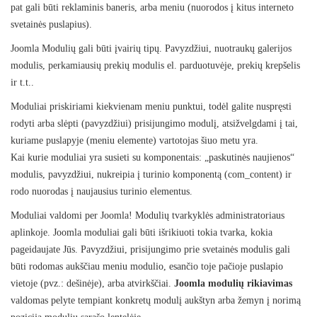
pat gali būti reklaminis baneris, arba meniu (nuorodos į kitus interneto
svetainės puslapius).
Joomla Modulių gali būti įvairių tipų. Pavyzdžiui, nuotraukų galerijos
modulis, perkamiausių prekių modulis el. parduotuvėje, prekių krepšelis
ir t.t..
Moduliai priskiriami kiekvienam meniu punktui, todėl galite nuspręsti
rodyti arba slėpti (pavyzdžiui) prisijungimo modulį, atsižvelgdami į tai,
kuriame puslapyje (meniu elemente) vartotojas šiuo metu yra.
Kai kurie moduliai yra susieti su komponentais: „paskutinės naujienos“
modulis, pavyzdžiui, nukreipia į turinio komponentą (com_content) ir
rodo nuorodas į naujausius turinio elementus.
Moduliai valdomi per Joomla! Modulių tvarkyklės administratoriaus
aplinkoje. Joomla moduliai gali būti išrikiuoti tokia tvarka, kokia
pageidaujate Jūs. Pavyzdžiui, prisijungimo prie svetainės modulis gali
būti rodomas aukščiau meniu modulio, esančio toje pačioje puslapio
vietoje (pvz.: dešinėje), arba atvirkščiai.
Joomla modulių rikiavimas
valdomas pelyte tempiant konkretų modulį aukštyn arba žemyn į norimą