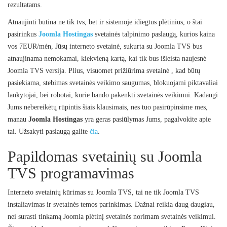
rezultatams.
Atnaujinti būtina ne tik tvs, bet ir sistemoje idiegtus plėtinius, o štai
pasirinkus
Joomla Hostingas
svetainės talpinimo paslaugą, kurios kaina
vos 7EUR/mėn, Jūsų interneto svetainė, sukurta su Joomla TVS bus
atnaujinama nemokamai, kiekvieną kartą, kai tik bus išleista naujesnė
Joomla TVS versija. Plius, visuomet prižiūrima svetainė , kad būtų
pasiekiama, stebimas svetainės veikimo saugumas, blokuojami piktavaliai
lankytojai, bei robotai, kurie bando pakenkti svetainės veikimui. Kadangi
Jums nebereikėtų rūpintis šiais klausimais, nes tuo pasirūpinsime mes,
manau
Joomla Hostingas
yra geras pasiūlymas Jums, pagalvokite apie
tai. Užsakyti paslaugą galite
čia
.
Papildomas svetainių su Joomla
TVS programavimas
Interneto svetainių kūrimas su Joomla TVS, tai ne tik Joomla TVS
instaliavimas ir svetainės temos parinkimas. Dažnai reikia daug daugiau,
nei surasti tinkamą Joomla plėtinį svetainės norimam svetainės veikimui.