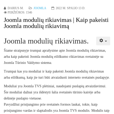
DARIUS M.
JOOMLA
2022 M. SPALIO 13 D.
PERŽIŪROS: 1546
Joomla modulių rikiavimas | Kaip pakeisti
Joomla modulių rikiavimą
Joomla modulių rikiavimas.
Šiame straipsnyje trumpai aprašysime apie Joomla modulių rikiavimas,
arba kaip pakeisti Joomla modulių eiliškumo rikiavimas svetainėje su
Joomla Tūrinio Valdymo sistema.
Trumpai kas yra moduliai ir kaip pakeisti Joomla modulių rikiavimas
arba eiliškumą, kaip jie turi būti atvaizduoti interneto svetainės puslapyje.
Moduliai yra Joomla TVS plėtiniai, naudojami puslapių atvaizdavimui.
Šie moduliai dažnai yra išdėstyti šalia svetainės tūrinio kairėje arba
dešinėje puslapio vietuose.
Pavyzdžiui prisijungimo prie svetainės formos laukai, tokie, kaip
prisijungimo vardas ir slaptažodis yra Joomla TVS modulis. Modulis taip