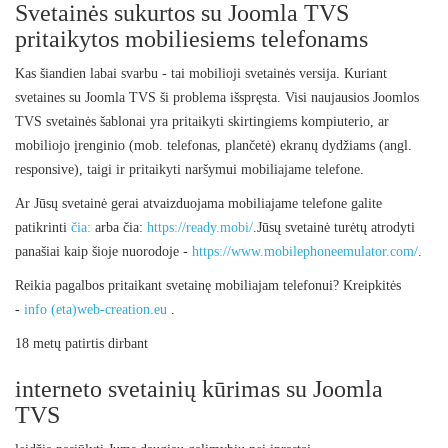
Svetainės sukurtos su Joomla TVS
pritaikytos mobiliesiems telefonams
Kas šiandien labai svarbu - tai mobilioji svetainės versija. Kuriant
svetaines su Joomla TVS ši problema išspręsta. Visi naujausios Joomlos
TVS svetainės šablonai yra pritaikyti skirtingiems kompiuterio, ar
mobiliojo įrenginio (mob. telefonas, plančetė) ekranų dydžiams (angl.
responsive), taigi ir pritaikyti naršymui mobiliajame telefone.
Ar Jūsų svetainė gerai atvaizduojama mobiliajame telefone galite
patikrinti
čia:
arba čia:
https://ready.mobi/
.Jūsų svetainė turėtų atrodyti
panašiai kaip šioje nuorodoje -
https://www.mobilephoneemulator.com/
.
Reikia pagalbos pritaikant svetainę mobiliajam telefonui? Kreipkitės
-
info (eta)web-creation.eu
.
18 metų patirtis dirbant
interneto svetainių kūrimas su Joomla
TVS